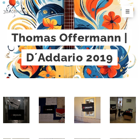
30/června - 4/červenec/2026
Thomas Offermann |
D´Addario 2019