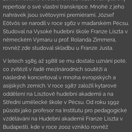
repertoár o své vlastní transkripce. Mnohé z jeho
nahrávek jsou světovými premiérami. József
Eötvös se narodil v roce 1962 v maďarském Pécsu.
Studoval na Vysoké hudební škole Franze Liszta v
německém Výmaru u prof. Rolanda Zimmera,
rovněž zde studoval skladbu u Franze Justa.
V letech 1985 až 1988 se mu dostalo uznání poté,
co zvítězil v řadě mezinárodních soutěží a
následně koncertoval v mnoha evropských a
asijských zemích. V roce 1987 založil kytarové
oddělení na Lisztově hudební akademii a na
Střední umělecké škole v Pécsu. Od roku 1992
působí jako profesor na Institutu pro pedagogické
vzdělávání na Hudební akademii Franze Liszta v
Budapešti, kde v roce 2002 vzniklo rovněž