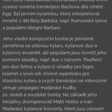
vysoce ceněná transkripce Bachova díla
Umění
fugy
. Byl prvním kytaristou, který interpretoval
mnohé z děl Bély Bartóka, např. Rumunské tance
a populární Allegro Barbaro.
Jeho vlastní kompoziční tvorba je primárně
zaměřena na sólovou kytaru, kytarové duo a
kytarový ansámbl, ale populární jsou rovněž jeho
komorní skladby, např. duo s názvem
"Feathers"
pro duo flétna a kytara či skladby pro fagot,
klarinet a lesní roh. Kromě repertoáru pro
klasickou kytaru a svých transkripcí se intenzivně
věnuje propagaci maďarské hudby
20. století a soudobé tvorby. Na základě jeho
iniciativy zkomponovali Máté Hollós a Iván
Madarász kytarové koncerty, které jsou zároveň