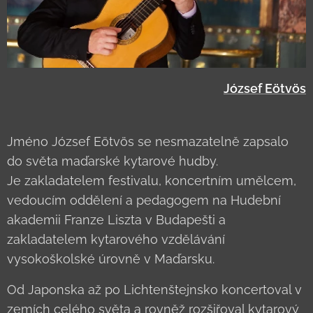
József Eötvös
Jméno József Eötvös se nesmazatelně zapsalo
do světa maďarské kytarové hudby.
Je zakladatelem festivalu, koncertním umělcem,
vedoucím oddělení a pedagogem na Hudební
akademii Franze Liszta v Budapešti a
zakladatelem kytarového vzdělávání
vysokoškolské úrovně v Maďarsku.
Od Japonska až po Lichtenštejnsko koncertoval v
zemích celého světa a rovněž rozšiřoval kytarový