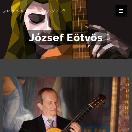
30/června - 4/červenec/2026
József Eötvös