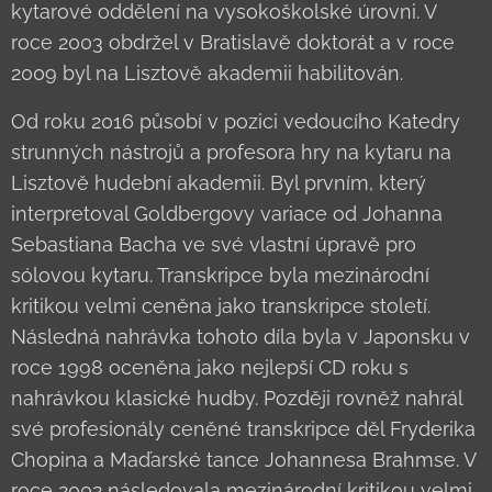
kytarové oddělení na vysokoškolské úrovni. V
roce 2003 obdržel v Bratislavě doktorát a v roce
2009 byl na Lisztově akademii habilitován.
Od roku 2016 působí v pozici vedoucího Katedry
strunných nástrojů a profesora hry na kytaru na
Lisztově hudební akademii. Byl prvním, který
interpretoval Goldbergovy variace od Johanna
Sebastiana Bacha ve své vlastní úpravě pro
sólovou kytaru. Transkripce byla mezinárodní
kritikou velmi ceněna jako transkripce století.
Následná nahrávka tohoto díla byla v Japonsku v
roce 1998 oceněna jako nejlepší CD roku s
nahrávkou klasické hudby. Později rovněž nahrál
své profesionály ceněné transkripce děl Fryderika
Chopina a Maďarské tance Johannesa Brahmse. V
roce 2002 následovala mezinárodní kritikou velmi