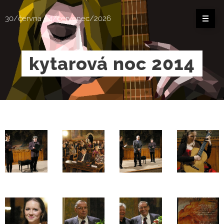
30/června - 4/červenec/2026
kytarová noc 2014