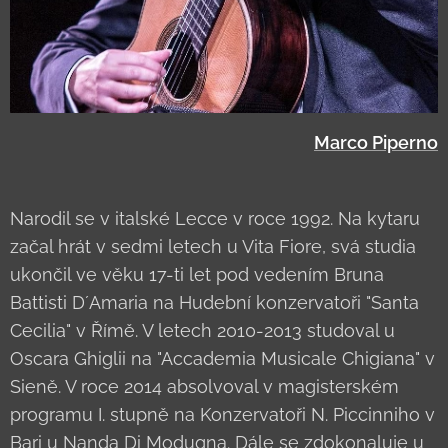
Marco Piperno
Narodil se v italské Lecce v roce 1992. Na kytaru
začal hrát v sedmi letech u Vita Fiore, svá studia
ukončil ve věku 17-ti let pod vedením Bruna
Battisti D´Amaria na Hudební konzervatoři "Santa
Cecilia" v Římě. V letech 2010-2013 studoval u
Oscara Ghiglii na "Accademia Musicale Chigiana" v
Sieně. V roce 2014 absolvoval v magisterském
programu I. stupně na Konzervatoři N. Piccinniho v
Bari u Nanda Di Modugna. Dále se zdokonaluje u