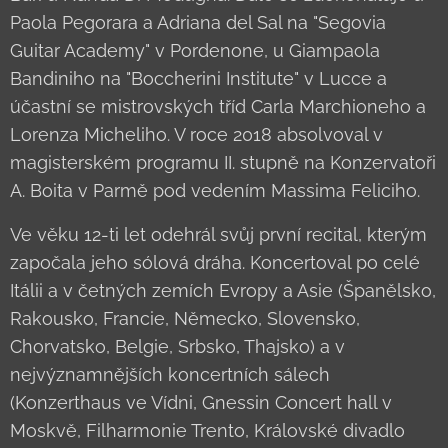
Paola Pegorara a Adriana del Sal na "Segovia
Guitar Academy" v Pordenone, u Giampaola
Bandiniho na "Boccherini Institute" v Lucce a
účastní se mistrovských tříd Carla Marchioneho a
Lorenza Micheliho. V roce 2018 absolvoval v
magisterském programu II. stupně na Konzervatoři
A. Boita v Parmě pod vedením Massima Feliciho.
Ve věku 12-ti let odehrál svůj první recital, kterým
započala jeho sólová dráha. Koncertoval po celé
Itálii a v četných zemích Evropy a Asie (Španělsko,
Rakousko, Francie, Německo, Slovensko,
Chorvatsko, Belgie, Srbsko, Thajsko) a v
nejvýznamnějších koncertních sálech
(Konzerthaus ve Vídni, Gnessin Concert hall v
Moskvě, Filharmonie Trento, Královské divadlo