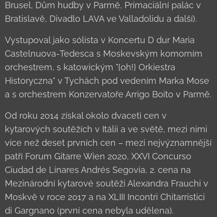
Brusel, Dům hudby v Parmě, Primaciální palác v
Bratislavě, Divadlo LAVA ve Valladolidu a další).
Vystupoval jako sólista v Koncertu D dur Maria
Castelnuova-Tedesca s Moskevským komorním
orchestrem, s katowickým "{oh!} Orkiestra
Historyczna" v Tychách pod vedením Marka Mose
a s orchestrem Konzervatoře Arrigo Boito v Parmě.
Od roku 2014 získal okolo dvaceti cen v
kytarových soutěžích v Itálii a ve světě, mezi nimi
více než deset prvních cen – mezi nejvýznamnější
patří Forum Gitarre Wien 2020, XXVI Concurso
Ciudad de Linares Andrés Segovia, 2. cena na
Mezinárodní kytarové soutěži Alexandra Frauchi v
Moskvě v roce 2017 a na XLIII Incontri Chitarristici
di Gargnano (první cena nebyla udělena).