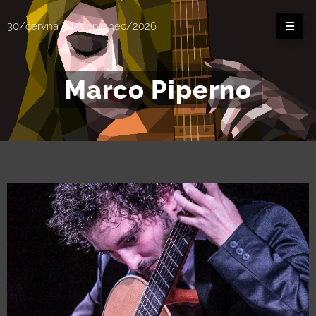
30/června - 4/červenec/2026
Marco Piperno