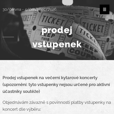
30/června - 4/červenec/2026
prodej
vstupenek
Prodej vstupenek na večerní kytarové koncerty
(upozornění:
tyto vstupenky nejsou určené pro aktivní
účastníky soutěže
)
Objednávám závazně s povinností platby vstupenky na
koncert dle výběru: