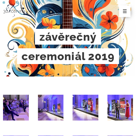
30/června - 4/červenec/2026
závěrečný
ceremoniál 2019